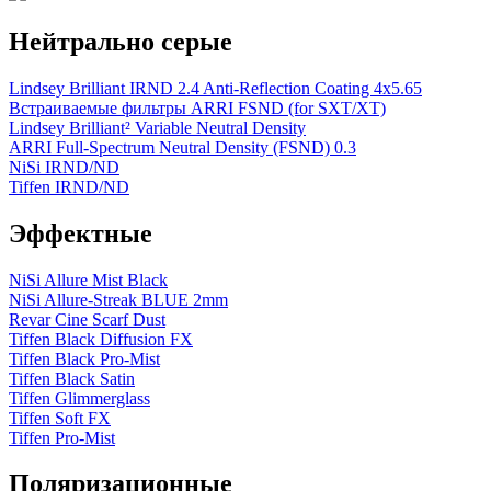
Нейтрально серые
Lindsey Brilliant IRND 2.4 Anti-Reflection Coating 4x5.65
Встраиваемые фильтры ARRI FSND (for SXT/XT)
Lindsey Brilliant² Variable Neutral Density
ARRI Full-Spectrum Neutral Density (FSND) 0.3
NiSi IRND/ND
Tiffen IRND/ND
Эффектные
NiSi Allure Mist Black
NiSi Allure-Streak BLUE 2mm
Revar Cine Scarf Dust
Tiffen Black Diffusion FX
Tiffen Black Pro-Mist
Tiffen Black Satin
Tiffen Glimmerglass
Tiffen Soft FX
Tiffen Pro-Mist
Поляризационные