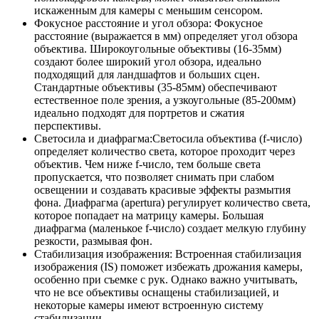
искаженным для камеры с меньшим сенсором.
Фокусное расстояние и угол обзора: Фокусное
расстояние (выражается в мм) определяет угол обзора
объектива. Широкоугольные объективы (16-35мм)
создают более широкий угол обзора, идеально
подходящий для ландшафтов и больших сцен.
Стандартные объективы (35-85мм) обеспечивают
естественное поле зрения, а узкоугольные (85-200мм)
идеально подходят для портретов и сжатия
перспективы.
Светосила и диафрагма:Светосила объектива (f-число)
определяет количество света, которое проходит через
объектив. Чем ниже f-число, тем больше света
пропускается, что позволяет снимать при слабом
освещении и создавать красивые эффекты размытия
фона. Диафрагма (apertura) регулирует количество света,
которое попадает на матрицу камеры. Большая
диафрагма (маленькое f-число) создает мелкую глубину
резкости, размывая фон.
Стабилизация изображения: Встроенная стабилизация
изображения (IS) поможет избежать дрожания камеры,
особенно при съемке с рук. Однако важно учитывать,
что не все объективы оснащены стабилизацией, и
некоторые камеры имеют встроенную систему
стабилизации.