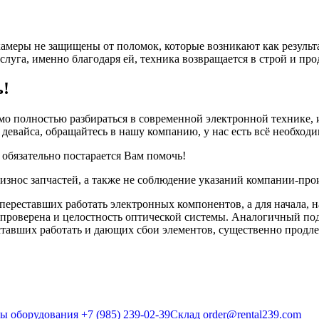
амеры не защищены от поломок, которые возникают как результа
луга, именно благодаря ей, техника возвращается в строй и пр
ь!
мо полностью разбираться в современной электронной технике, 
 девайса, обращайтесь в нашу компанию, у нас есть всё необход
обязательно постарается Вам помочь!
 износ запчастей, а также не соблюдение указаний компании-пр
переставших работать электронных компонентов, а для начала, н
т проверена и целостность оптической системы. Аналогичный по
еставших работать и дающих сбои элементов, существенно продле
ды оборудования
+7 (985) 239-02-39
Склад
order@rental239.com