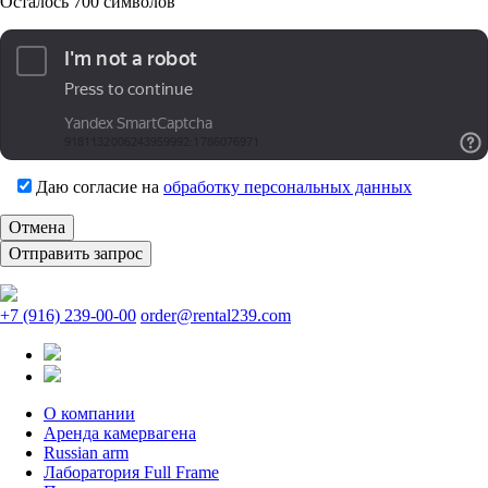
Осталось
700
символов
Даю согласие на
обработку персональных данных
Отмена
+7 (916) 239-00-00
order@rental239.com
О компании
Аренда камервагена
Russian arm
Лаборатория Full Frame