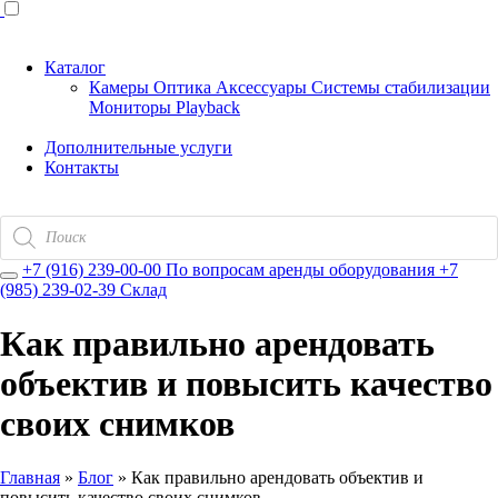
Каталог
Камеры
Оптика
Аксессуары
Системы стабилизации
Мониторы
Playback
Дополнительные услуги
Контакты
Поиск
товаров
+7 (916) 239-00-00
По вопросам аренды оборудования
+7
(985) 239-02-39
Склад
Как правильно арендовать
объектив и повысить качество
своих снимков
Главная
»
Блог
»
Как правильно арендовать объектив и
повысить качество своих снимков