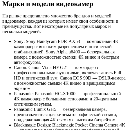
Марки и модели видеокамер
На рынке представлено множество брендов и моделей
видеокамер, каждая из которых имеет свои особенности и
преимущества. Вот некоторые из популярных марок и
несколько моделей:
Sony: Sony Handycam FDR-AX53 — компактный 4K
камкордер с высоким разрешением и оптической
стабилизацией. Sony Alpha a6400 — беззеркальная
камера с возможностью съемки 4K видео и быстрым
автофокусом.
Canon: Canon Vixia HF G21 — камкордер с
профессиональными функциями, включая запись Full
HD и оптический зум. Canon EOS 90D — DSLR-камера
с возможностью съемки 4K видео и вращающимся
экраном.
Panasonic: Panasonic HC-X1000 — профессиональный
4K камкордер с большими сенсорами и 20-кратным
оптическим зумом.
Panasonic Lumix GH5 — беззеркальная камера,
предназначенная для кинематографической съемки,
поддерживающая 4K съемку с высоким битрейтом.
Blackmagic Design: Blackmagic Pocket Cinema Camera 4K