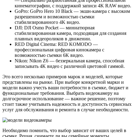
— специально разработанная для профессиональной
кинематографии, с поддержкой записи 4K RAW видео.
GoPro: GoPro Hero 10 Black — экшн-камера с высоким
разрешением и возможностью съемки
стабилизированного 4K видео.
DJI: DJI Osmo Pocket — миниатюрная
стабилизированная камера, подходящая для создания
плавных видеороликов в движении.
RED Digital Cinema: RED KOMODO —
профессиональная цифровая кинокамера с
возможностью съемки 6K видео.
Nikon: Nikon Z6 — беззеркальная камера, способная
записывать 4K видео с различной цветовой гаммой.
Это всего несколько примеров марок и моделей, которые
представлены на рынке. При выборе конкретной марки и
модели важно учесть ваши потребности в съемке, бюджет и
функциональные требования. Выбрать видеокамеру на
долгосрочное использование — важное решение, поэтому
стоит также учитывать надежность и доступность сервисных
услуг для обслуживания и ремонта в случае необходимости.
Необходимо помнить, что выбор зависит от ваших целей в
съемке. Решая, снимаете ли вы семейные моменты,