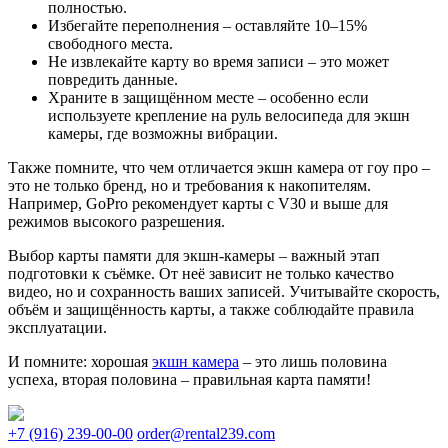
полностью.
Избегайте переполнения – оставляйте 10–15%
свободного места.
Не извлекайте карту во время записи – это может
повредить данные.
Храните в защищённом месте – особенно если
используете крепление на руль велосипеда для экшн
камеры, где возможны вибрации.
Также помните, что чем отличается экшн камера от гоу про –
это не только бренд, но и требования к накопителям.
Например, GoPro рекомендует карты с V30 и выше для
режимов высокого разрешения.
Выбор карты памяти для экшн-камеры – важный этап
подготовки к съёмке. От неё зависит не только качество
видео, но и сохранность ваших записей. Учитывайте скорость,
объём и защищённость карты, а также соблюдайте правила
эксплуатации.
И помните: хорошая
экшн камера
– это лишь половина
успеха, вторая половина – правильная карта памяти!
+7 (916) 239-00-00
order@rental239.com