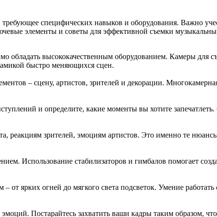
, требующее специфических навыков и оборудования. Важно учес
лючевые элементы и советы для эффективной съемки музыкальны
имо обладать высококачественным оборудованием. Камеры для 
инамикой быстро меняющихся сцен.
ентов – сцену, артистов, зрителей и декорации. Многокамерная
ыступлений и определите, какие моменты вы хотите запечатлеть.
та, реакциям зрителей, эмоциям артистов. Это именно те нюанс
нием. Использование стабилизаторов и гимбалов помогает созда
 – от ярких огней до мягкого света подсветок. Умение работат
 эмоций. Постарайтесь захватить ваши кадры таким образом, что