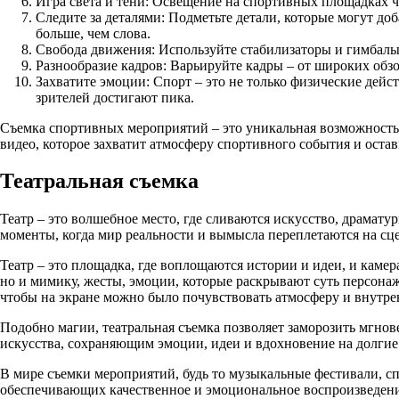
Игра света и тени: Освещение на спортивных площадках ча
Следите за деталями: Подметьте детали, которые могут д
больше, чем слова.
Свобода движения: Используйте стабилизаторы и гимбалы,
Разнообразие кадров: Варьируйте кадры – от широких обз
Захватите эмоции: Спорт – это не только физические дейс
зрителей достигают пика.
Съемка спортивных мероприятий – это уникальная возможность 
видео, которое захватит атмосферу спортивного события и оста
Театральная съемка
Театр – это волшебное место, где сливаются искусство, драмат
моменты, когда мир реальности и вымысла переплетаются на сце
Театр – это площадка, где воплощаются истории и идеи, и каме
но и мимику, жесты, эмоции, которые раскрывают суть персонаже
чтобы на экране можно было почувствовать атмосферу и внутр
Подобно магии, театральная съемка позволяет заморозить мгно
искусства, сохраняющим эмоции, идеи и вдохновение на долгие
В мире съемки мероприятий, будь то музыкальные фестивали, с
обеспечивающих качественное и эмоциональное воспроизведени