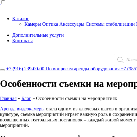
Каталог
Камеры
Оптика
Аксессуары
Системы стабилизации
Дополнительные услуги
Контакты
Поиск
товаров
+7 (916) 239-00-00
По вопросам аренды оборудования
+7 (985
Особенности съемки на мероп
Главная
»
Блог
»
Особенности съемки на мероприятиях
Аренда видеокамеры
стала одним из ключевых шагов в организа
культуре, съемка мероприятий играет важную роль в сохранен
возвышенных театральных постановок – каждый живой момент 
мероприятий.