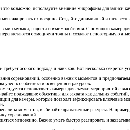
и это возможно, используйте внешние микрофоны для записи кач
и монтажировать их воедино. Создайте динамичный и интересны
в мир музыки, радости и взаимодействия. С помощью камер для 
и переплетаются с эмоциями толпы и создают неповторимую атмо
 требует особого подхода и навыков. Вот несколько секретов 
сания соревнований, особенно важных моментов и предполагаемы
бы учесть особенности освещения и ракурсов.
омендуется использовать камеры для съемки мероприятий с выс
ирайте подходящие объективы для захвата как дальних событий, т
ции для камеры, которые позволят зафиксировать ключевые мом
и.
еналина моментов, выбирайте драматичные ракурсы. Например, 
ику соревнований.
яться мгновенно. Важно уметь быстро реагировать и захватыва