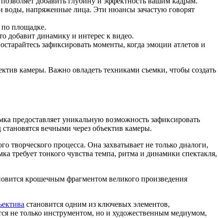
й позволяет добавить глубину и эффектность вашим кадрам.
ли воды, напряженные лица. Эти нюансы зачастую говорят
 по площадке.
о добавит динамику и интерес к видео.
Постарайтесь зафиксировать моменты, когда эмоции атлетов и
ктив камеры. Важно овладеть техниками съемки, чтобы создать
ъемка предоставляет уникальную возможность зафиксировать
 становятся вечными через объектив камеры.
го творческого процесса. Она захватывает не только диалоги,
ка требует тонкого чувства темпа, ритма и динамики спектакля,
тановится крошечным фрагментом великого произведения
ъектива
становится одним из ключевых элементов,
ся не только инструментом, но и художественным медиумом,