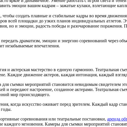
сто яркое и динамичное. Умение работать с игрой света и тене
обавить эмоции вашим кадрам – зажатые кулаки, взлетающие кап
 чтобы создать плавные и стабильные кадры во время движения
оров всей площадки до узких планов индивидуальных атлетов. Эт
твия, но и эмоции, радость победы и разочарование поражения. 
передать драматизм, эмоции и энергию соревнований через объе
вит незабываемые впечатления.
ургия и актерская мастерство в единую гармонию. Театральная с
не. Каждое движение актеров, каждая интонация, каждый взгляд
ра для съемки мероприятий становится невидимым свидетелем это
й и передают настроение, созданное актерами. Театральная съем
енний мир происходящего.
вения, когда искусство оживает перед зрителем. Каждый кадр с
 годы.
портивные соревнования или театральные постановки,
аренда об
е каждого мгновения. Камеры для съемки мероприятий становят