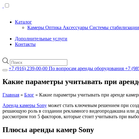
Каталог
Камеры
Оптика
Аксессуары
Системы стабилизаци
Дополнительные услуги
Контакты
Поиск
товаров
+7 (916) 239-00-00
По вопросам аренды оборудования
+7 (98
Какие параметры учитывать при аренд
Главная
»
Блог
»
Какие параметры учитывать при аренде камер
Аренда камеры Sony
может стать ключевым решением при созда
решающую роль в создании рекламного видеопродакшна или др
рассмотрим топ 5 факторов, которые стоит учитывать при выб
Плюсы аренды камер Sony