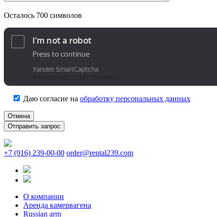
Осталось
700
символов
Даю согласие на
обработку персональных данных
Отмена
+7 (916) 239-00-00
order@rental239.com
О компании
Аренда камервагена
Russian arm