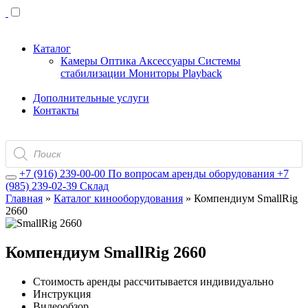
Каталог
Камеры
Оптика
Аксессуары
Системы
стабилизации
Мониторы
Playback
Дополнительные услуги
Контакты
Поиск
товаров
+7 (916) 239-00-00
По вопросам аренды оборудования
+7
(985) 239-02-39
Склад
Главная
»
Каталог кинооборудования
»
Компендиум SmallRig
2660
Компендиум SmallRig 2660
Стоимость аренды рассчитывается индивидуально
Инструкция
Видеообзор