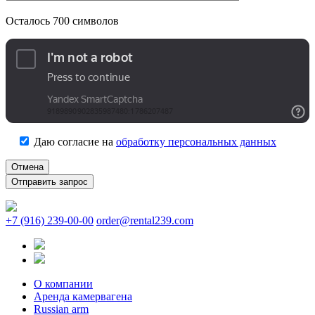
Осталось
700
символов
Даю согласие на
обработку персональных данных
Отмена
+7 (916) 239-00-00
order@rental239.com
О компании
Аренда камервагена
Russian arm