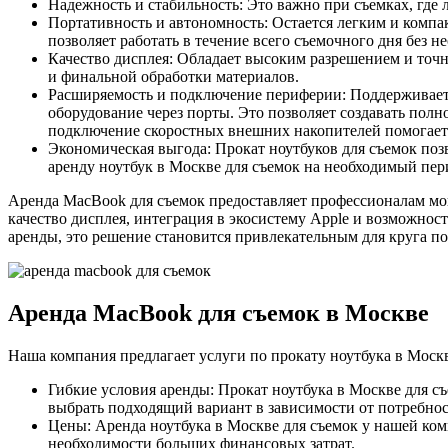
Надежность и стабильность: Это важно при съемках, где
Портативность и автономность: Остается легким и компа
позволяет работать в течение всего съемочного дня без 
Качество дисплея: Обладает высоким разрешением и точно
и финальной обработки материалов.
Расширяемость и подключение периферии: Поддерживает 
оборудование через порты. Это позволяет создавать пол
подключение скоростных внешних накопителей помогает
Экономическая выгода: Прокат ноутбуков для съемок позв
аренду ноутбук в Москве для съемок на необходимый пери
Аренда MacBook для съемок предоставляет профессионалам мощ
качество дисплея, интеграция в экосистему Apple и возможно
аренды, это решение становится привлекательным для круга по
Аренда MacBook для съемок в Москве
Наша компания предлагает услуги по прокату ноутбука в Моск
Гибкие условия аренды: Прокат ноутбука в Москве для съ
выбрать подходящий вариант в зависимости от потребнос
Цены: Аренда ноутбука в Москве для съемок у нашей ком
необходимости больших финансовых затрат.