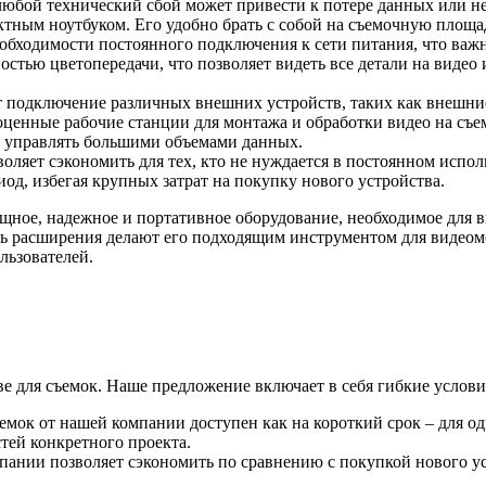
 любой технический сбой может привести к потере данных или н
ктным ноутбуком. Его удобно брать с собой на съемочную площа
необходимости постоянного подключения к сети питания, что важ
стью цветопередачи, что позволяет видеть все детали на видео
подключение различных внешних устройств, таких как внешние
ноценные рабочие станции для монтажа и обработки видео на с
 управлять большими объемами данных.
оляет сэкономить для тех, кто не нуждается в постоянном испо
од, избегая крупных затрат на покупку нового устройства.
ное, надежное и портативное оборудование, необходимое для в
сть расширения делают его подходящим инструментом для видео
льзователей.
ве для съемок. Наше предложение включает в себя гибкие усло
емок от нашей компании доступен как на короткий срок – для од
тей конкретного проекта.
пании позволяет сэкономить по сравнению с покупкой нового ус