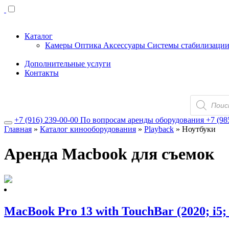
Каталог
Камеры
Оптика
Аксессуары
Системы стабилизаци
Дополнительные услуги
Контакты
Поиск
товаров
+7 (916) 239-00-00
По вопросам аренды оборудования
+7 (98
Главная
»
Каталог кинооборудования
»
Playback
»
Ноутбуки
Аренда Macbook для съемок
MacBook Pro 13 with TouchBar (2020; i5