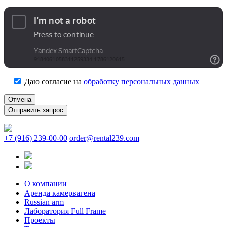
Даю согласие на
обработку персональных данных
Отмена
+7 (916) 239-00-00
order@rental239.com
О компании
Аренда камервагена
Russian arm
Лаборатория Full Frame
Проекты