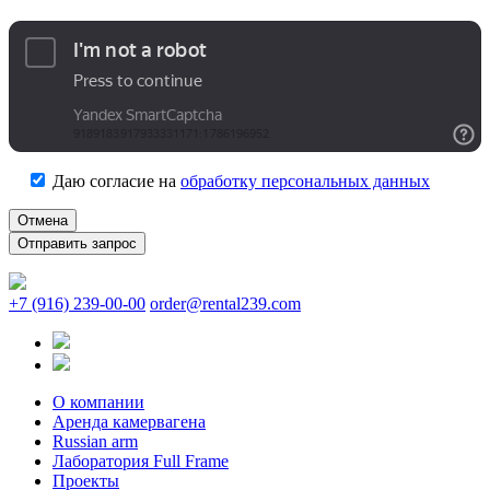
Даю согласие на
обработку персональных данных
Отмена
+7 (916) 239-00-00
order@rental239.com
О компании
Аренда камервагена
Russian arm
Лаборатория Full Frame
Проекты