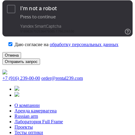
Даю согласие на
обработку персональных данных
Отмена
+7 (916) 239-00-00
order@rental239.com
О компании
Аренда камервагена
Russian arm
Лаборатория Full Frame
Проекты
Тесты оптики