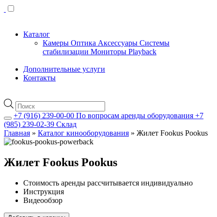
Каталог
Камеры
Оптика
Аксессуары
Системы
стабилизации
Мониторы
Playback
Дополнительные услуги
Контакты
Поиск
товаров
+7 (916) 239-00-00
По вопросам аренды оборудования
+7
(985) 239-02-39
Склад
Главная
»
Каталог кинооборудования
»
Жилет Fookus Pookus
Жилет Fookus Pookus
Стоимость аренды рассчитывается индивидуально
Инструкция
Видеообзор