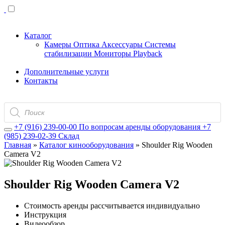
Каталог
Камеры
Оптика
Аксессуары
Системы
стабилизации
Мониторы
Playback
Дополнительные услуги
Контакты
Поиск
товаров
+7 (916) 239-00-00
По вопросам аренды оборудования
+7
(985) 239-02-39
Склад
Главная
»
Каталог кинооборудования
»
Shoulder Rig Wooden
Camera V2
Shoulder Rig Wooden Camera V2
Стоимость аренды рассчитывается индивидуально
Инструкция
Видеообзор