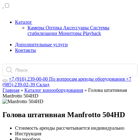
Каталог
Камеры
Оптика
Аксессуары
Системы
стабилизации
Мониторы
Playback
Дополнительные услуги
Контакты
Поиск
товаров
+7 (916) 239-00-00
По вопросам аренды оборудования
+7
(985) 239-02-39
Склад
Главная
»
Каталог кинооборудования
»
Голова штативная
Manfrotto 504HD
Голова штативная Manfrotto 504HD
Стоимость аренды рассчитывается индивидуально
Инструкция
Видеообзор