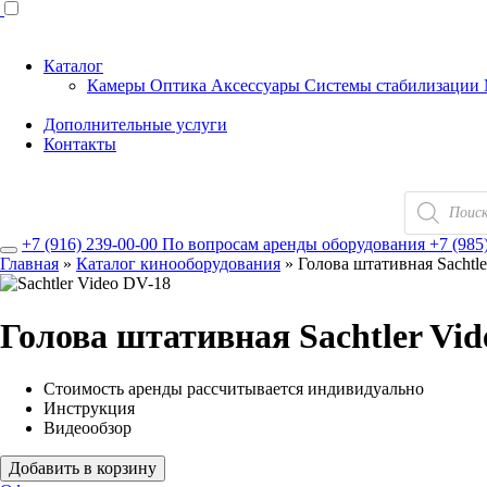
Каталог
Камеры
Оптика
Аксессуары
Системы стабилизации
Дополнительные услуги
Контакты
Поиск
товаров
+7 (916) 239-00-00
По вопросам аренды оборудования
+7 (985
Главная
»
Каталог кинооборудования
»
Голова штативная Sachtl
Голова штативная Sachtler Vid
Стоимость аренды рассчитывается индивидуально
Инструкция
Видеообзор
Добавить в корзину