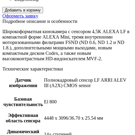
Добавить в корзину
Оформить заявку
Подробное описание и особенности
Широкоформатная кинокамера с сенсором 4,5К ALEXA LF в
компактной форме ALEXA Mini, тремя внутренними
моторизованными фильтрами FSND (ND 0.6, ND 1.2 и ND
1.8.), дополнительными мощными выходами, новым
компактным диском Codex, а также новым
высококонтрастным HD-видоискателем MVF-2.
Технические характеристики
Датчик
Полнокадровый сенсор LF ARRI ALEV
изображения
III (A2X) CMOS sensor
Базовая
El 800
чувствительность
Эффективная
4448 x 3096/36.70 x 25.54 мм
область сенсора
Динамический
14+ ступеней