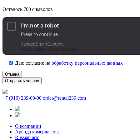
Осталось
700
символов
Даю согласие на
обработку персональных данных
Отмена
+7 (916) 239-00-00
order@rental239.com
О компании
Аренда камервагена
Russian arm