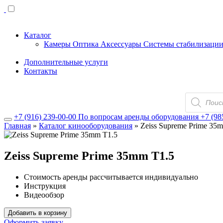
Каталог
Камеры
Оптика
Аксессуары
Системы стабилизаци
Дополнительные услуги
Контакты
Поиск
товаров
+7 (916) 239-00-00
По вопросам аренды оборудования
+7 (98
Главная
»
Каталог кинооборудования
»
Zeiss Supreme Prime 35
Zeiss Supreme Prime 35mm T1.5
Стоимость аренды рассчитывается индивидуально
Инструкция
Видеообзор
Добавить в корзину
Оформить заявку