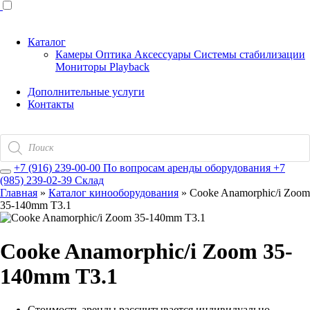
Каталог
Камеры
Оптика
Аксессуары
Системы стабилизации
Мониторы
Playback
Дополнительные услуги
Контакты
Поиск
товаров
+7 (916) 239-00-00
По вопросам аренды оборудования
+7
(985) 239-02-39
Склад
Главная
»
Каталог кинооборудования
»
Cooke Anamorphic/i Zoom
35-140mm T3.1
Cooke Anamorphic/i Zoom 35-
140mm T3.1
Стоимость аренды рассчитывается индивидуально