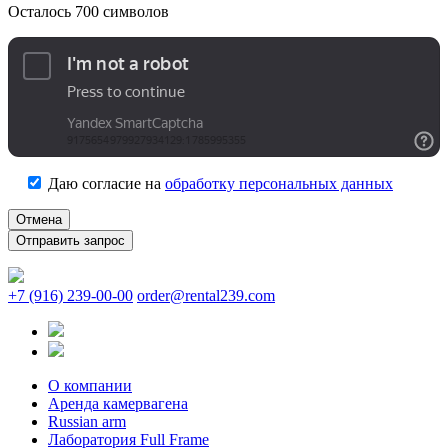
Осталось
700
символов
Даю согласие на
обработку персональных данных
Отмена
+7 (916) 239-00-00
order@rental239.com
О компании
Аренда камервагена
Russian arm
Лаборатория Full Frame