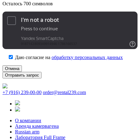
Осталось
700
символов
Даю согласие на
обработку персональных данных
Отмена
+7 (916) 239-00-00
order@rental239.com
О компании
Аренда камервагена
Russian arm
Лаборатория Full Frame