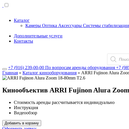
Каталог
Камеры
Оптика
Аксессуары
Системы стабилизаци
Дополнительные услуги
Контакты
Поиск
товаров
+7 (916) 239-00-00
По вопросам аренды оборудования
+7 (98
Главная
»
Каталог кинооборудования
»
ARRI Fujinon Alura Zo
Кинообъектив ARRI Fujinon Alura Zoom
Стоимость аренды рассчитывается индивидуально
Инструкция
Видеообзор
Добавить в корзину
Оформить заявку