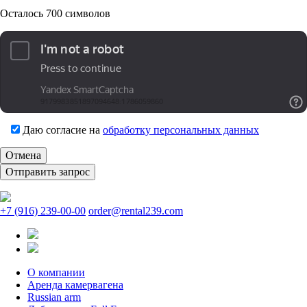
Осталось
700
символов
Даю согласие на
обработку персональных данных
Отмена
+7 (916) 239-00-00
order@rental239.com
О компании
Аренда камервагена
Russian arm