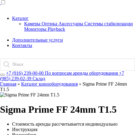
Каталог
Камеры
Оптика
Аксессуары
Системы стабилизации
Мониторы
Playback
Дополнительные услуги
Контакты
Поиск
товаров
+7 (916) 239-00-00
По вопросам аренды оборудования
+7
(985) 239-02-39
Склад
Главная
»
Каталог кинооборудования
»
Sigma Prime FF 24mm
T1.5
Sigma Prime FF 24mm T1.5
Стоимость аренды рассчитывается индивидуально
Инструкция
Видеообзор