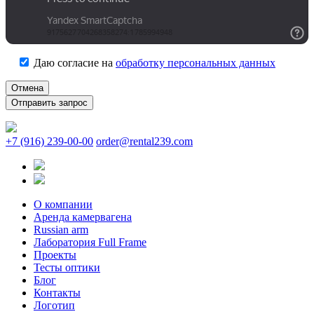
Даю согласие на
обработку персональных данных
Отмена
+7 (916) 239-00-00
order@rental239.com
О компании
Аренда камервагена
Russian arm
Лаборатория Full Frame
Проекты
Тесты оптики
Блог
Контакты
Логотип