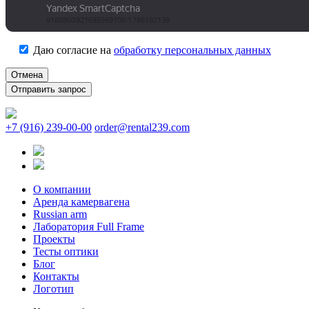
Даю согласие на
обработку персональных данных
Отмена
+7 (916) 239-00-00
order@rental239.com
О компании
Аренда камервагена
Russian arm
Лаборатория Full Frame
Проекты
Тесты оптики
Блог
Контакты
Логотип